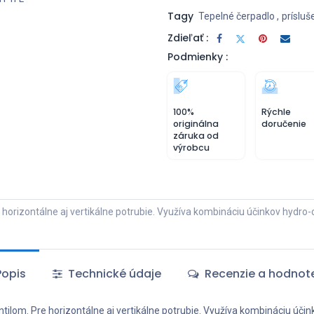
Tagy
Tepelné čerpadlo
,
prísluš
Zdieľať :
Podmienky :
100%
Rýchle
originálna
doručenie
záruka od
výrobcu
 horizontálne aj vertikálne potrubie. Využíva kombináciu účinkov hydr
opis
Technické údaje
Recenzie a hodnot
tilom. Pre horizontálne aj vertikálne potrubie. Využíva kombináciu úč