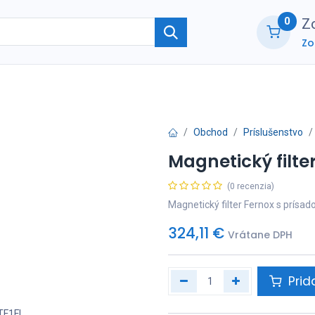
0
Zo
Zo
ie
O nás
Kontaktujte nás
B2B part
Obchod
Príslušenstvo
Magnetický filte
(0 recenzia)
Magnetický filter Fernox s prísad
324,11
€
Vrátane DPH
Prid