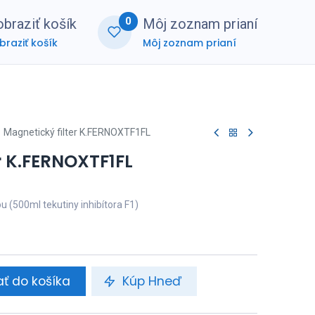
0
braziť košík
Môj zoznam prianí
braziť košík
Môj zoznam prianí
nerská zóna
FAQ
Magnetický filter K.FERNOXTF1FL
r K.FERNOXTF1FL
ou (500ml tekutiny inhibítora F1)
ať do košíka
Kúp Hneď