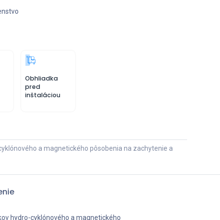
enstvo
Obhliadka
pred
inštaláciou
o-cyklónového a magnetického pôsobenia na zachytenie a
enie
inkov hydro-cyklónového a magnetického