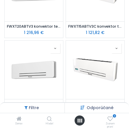
FWXT20ABTV3 konvektor tepelné čerpadla s výkonom 1,19 kW, pripojenie vpravo
FWXT15ABTV3C konvektor tepelné čerpadla s výkonom 1,02 kW, pripojenie vpravo, s IR ovládačom
1 216,96
€
1 121,82
€
FWXT15ABTV3 konvektor tepelné čerpadla s výkonom 1,02 kW, pripojenie vpravo
FWXT10ABTV3CL konvektor tepelné čerpadla s výkonom 0,79 kW, pripojenie vľavo, s IR ovládačom
Filtre
Odporúčané
1 088,37
€
973,36
€
0
Domov
Hľadať
Zoznam
prianí