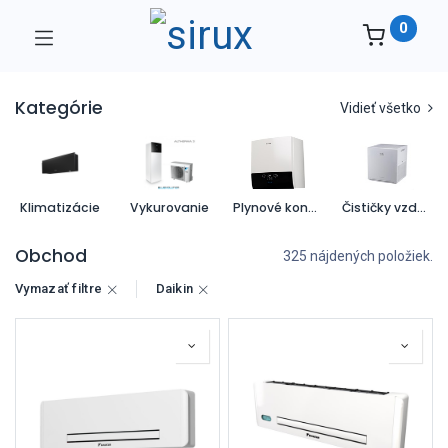
0
Kategórie
Vidieť všetko
Klimatizácie
Vykurovanie
Plynové kondenzačné kotly
Čističky vzduchu
Obchod
325 nájdených položiek.
Vymazať filtre
Daikin