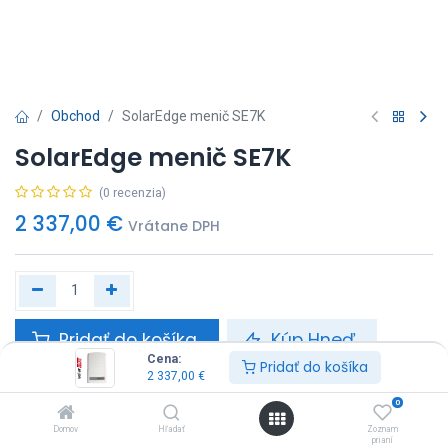
Obchod
SolarEdge menič SE7K
SolarEdge menič SE7K
(0 recenzia)
2 337,00
€
Vrátane DPH
Pridať do košíka
Kúp Hneď
Cena:
Pridať do košíka
2 337,00
€
0
Domov
Hľadať
Zoznam
Solaredge
prianí