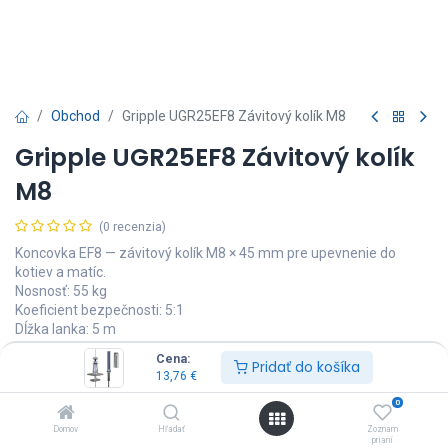
Obchod
Gripple UGR25EF8 Závitový kolík M8
Gripple UGR25EF8 Závitový kolík
M8
(0 recenzia)
Koncovka EF8 — závitový kolík M8 × 45 mm pre upevnenie do
kotiev a matíc.
Nosnosť: 55 kg
Koeficient bezpečnosti: 5:1
Dĺžka lanka: 5 m
Cena:
13,76
€
Pridať do košíka
Vrátane DPH
13,76
€
0
Domov
Hľadať
Zoznam
prianí