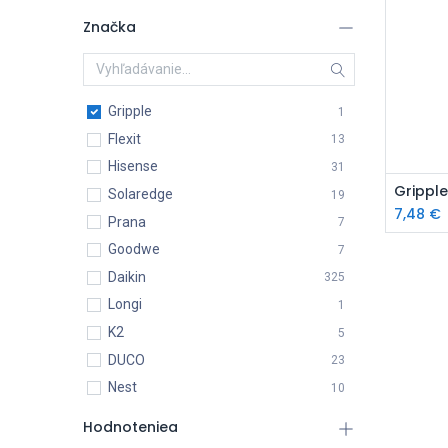
Značka
Gripple
1
Flexit
13
Hisense
31
P
Solaredge
19
7,48
€
Prana
7
Goodwe
7
Daikin
325
Longi
1
K2
5
DUCO
23
Nest
10
Rotenso
8
Hodnoteniea
Q-termo
2