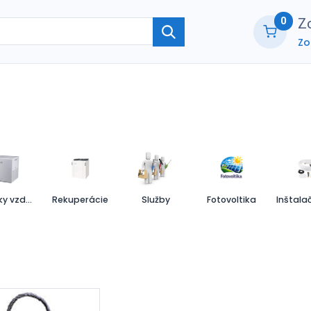
0
Zo
Zo
ie
O nás
Kontaktujte nás
B2B part
Čističky vzduchu
Rekuperácie
Služby
Fotovoltika