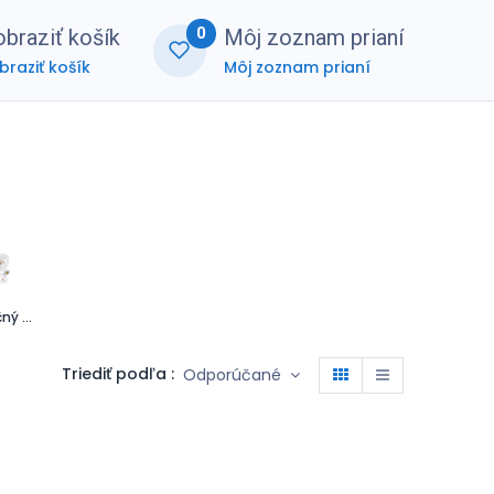
0
braziť košík
Môj zoznam prianí
braziť košík
Môj zoznam prianí
nerská zóna
FAQ
Inštalačný materiál
Triediť podľa :
Odporúčané