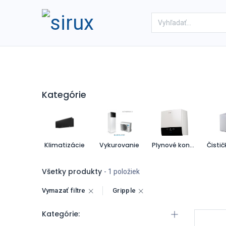
Domov
Obchod
Referenc
Kategórie
Klimatizácie
Vykurovanie
Plynové kondenzačné kotly
Všetky produkty
- 1 položiek
Vymazať filtre
Gripple
Kategórie: