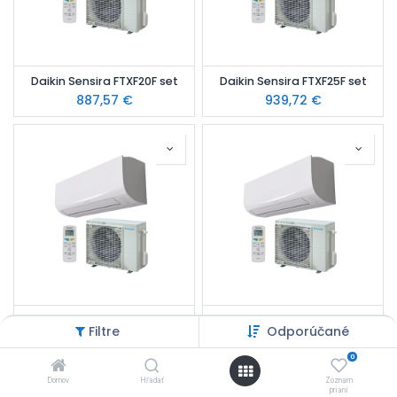
Daikin Sensira FTXF20F set
Daikin Sensira FTXF25F set
887,57
€
939,72
€
Daikin Sensira FTXF35F set
Daikin Sensira FTXF42F set
Filtre
Odporúčané
995,81
€
1 195,56
€
0
Domov
Hľadať
Zoznam
prianí