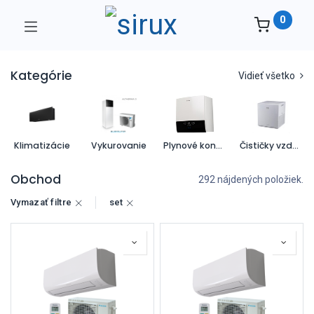
0
Kategórie
Vidieť všetko
Klimatizácie
Vykurovanie
Plynové kondenzačné kotly
Čističky vzduchu
Obchod
292 nájdených položiek.
Vymazať filtre
set