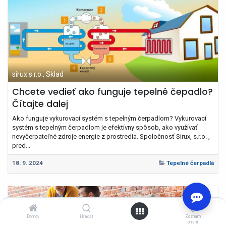
sirux s.r.o., Sklad
Chcete vedieť ako funguje tepelné čepadlo?
Čítajte dalej
Ako funguje vykurovací systém s tepelným čerpadlom? Vykurovací
systém s tepelným čerpadlom je efektívny spôsob, ako využívať
nevyčerpateľné zdroje energie z prostredia. Spoločnosť Sirux, s.r.o. ,
pred...
18. 9. 2024
Tepelné čerpadlá
0
Domov
Hľadať
Zoznam
prianí