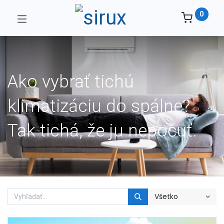
0
Ako vybrať tichú
klimatizáciu do spálne?
Tak tichá, že ju nepočuť.
Všetko