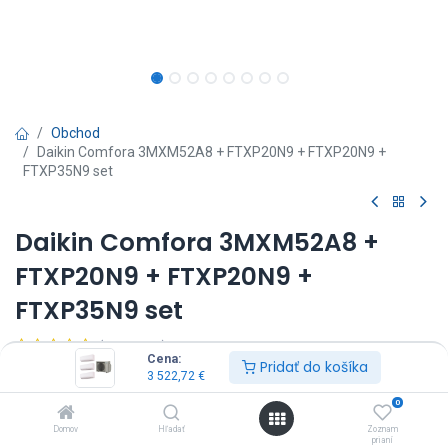
Obchod
Daikin Comfora 3MXM52A8 + FTXP20N9 + FTXP20N9 +
FTXP35N9 set
Daikin Comfora 3MXM52A8 +
FTXP20N9 + FTXP20N9 +
FTXP35N9 set
(0 recenzia)
Cena:
Pridať do košíka
Multi split set klimatizácií - 3x vnútorná + vonkajšia jednotka
3 522,72
€
0
3 522,72
€
Vrátane DPH
Domov
Hľadať
Zoznam
prianí