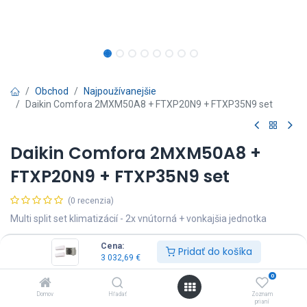
Obchod
Najpoužívanejšie
Daikin Comfora 2MXM50A8 + FTXP20N9 + FTXP35N9 set
Daikin Comfora 2MXM50A8 +
FTXP20N9 + FTXP35N9 set
(0 recenzia)
Multi split set klimatizácií - 2x vnútorná + vonkajšia jednotka
3 032,69
€
Vrátane DPH
Cena:
Pridať do košíka
3 032,69
€
0
Domov
Hľadať
Zoznam
prianí