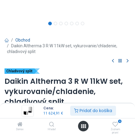
Obchod
Daikin Altherma 3 R W 11kW set, vykurovanie/chladenie,
chladivový split
Chladivový split
Daikin Altherma 3 R W 11kW set,
vykurovanie/chladenie,
chladivový split
Cena:
Pridať do košíka
(0 recenzia)
11 624,91
€
vnútorná jednotka: EBBX11D9W*
0
vonkajšia jednotka: ERLA11DW1
Domov
Hľadať
Zoznam
výkon: 11kW
prianí