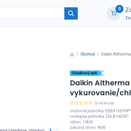
0
Zo
Zo
ie
O nás
Kontaktujte nás
B2B part
Obchod
Daikin Altherma 
Chladivový split
Daikin Altherma 
vykurovanie/chla
(0 recenzia)
vnútorná jednotka: EBBX16D9W*
vonkajšia jednotka: ERLA14DW1
výkon: 14kW
záložný ohrev: 9kW