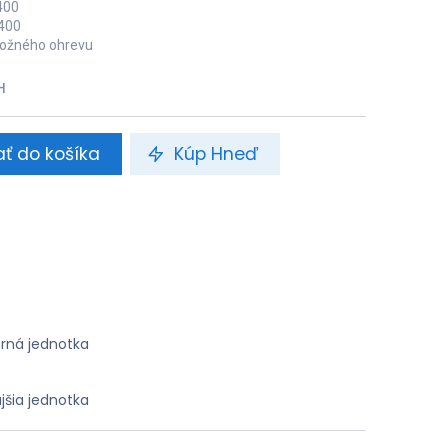
400
~400
ložného ohrevu
H
ať do košíka
Kúp Hneď
rná jednotka
jšia jednotka