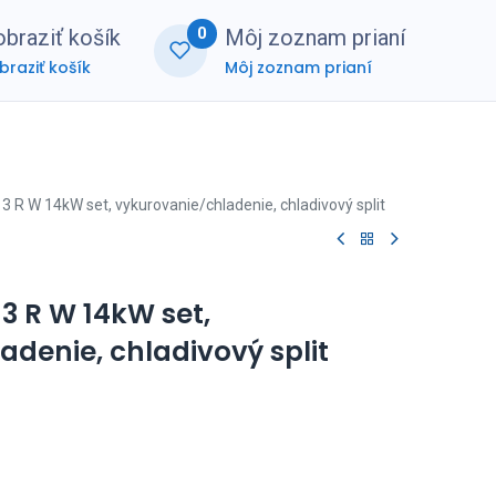
0
braziť košík
Môj zoznam prianí
braziť košík
Môj zoznam prianí
nerská zóna
FAQ
3 R W 14kW set, vykurovanie/chladenie, chladivový split
3 R W 14kW set,
denie, chladivový split