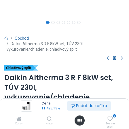
Obchod
Daikin Altherma 3 R F 8kW set, TÚV 230l,
vykurovanie/chladenie, chladivový split
Chladivový split
Daikin Altherma 3 R F 8kW set,
TÚV 230l,
vykurovanie/chladenie,
Cena:
chladivový split
Pridať do košíka
11 423,13
€
0
(0 recenzia)
Domov
Hľadať
Zoznam
vnútorná jednotka: EHVX08S23E9W*
prianí