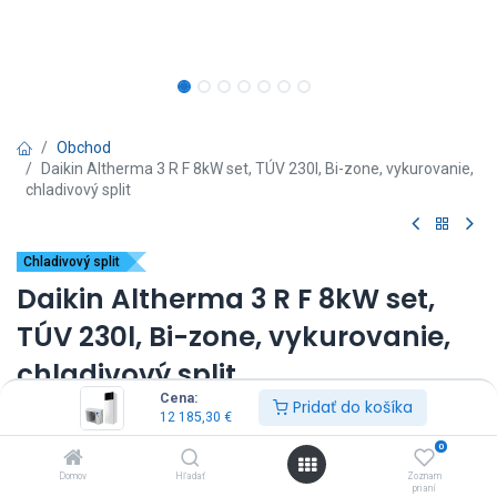
Obchod
Daikin Altherma 3 R F 8kW set, TÚV 230l, Bi-zone, vykurovanie,
chladivový split
Chladivový split
Daikin Altherma 3 R F 8kW set,
TÚV 230l, Bi-zone, vykurovanie,
chladivový split
Cena:
Pridať do košíka
(0 recenzia)
12 185,30
€
vnútorná jednotka: EHVZ08S23E9W*
0
vonkajšia jednotka: ERGA08EVH7
Domov
Hľadať
Zoznam
výkon: 8kW
prianí