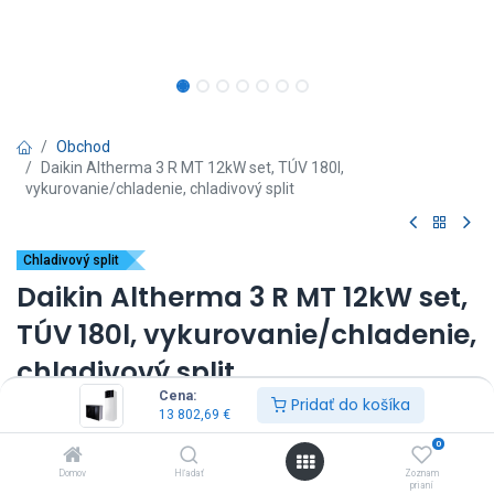
Obchod
Daikin Altherma 3 R MT 12kW set, TÚV 180l,
vykurovanie/chladenie, chladivový split
Chladivový split
Daikin Altherma 3 R MT 12kW set,
TÚV 180l, vykurovanie/chladenie,
chladivový split
Cena:
Pridať do košíka
(0 recenzia)
13 802,69
€
vnútorná jednotka: ELVX12S18E9W*
0
vonkajšia jednotka: ERRA12EW17
Domov
Hľadať
Zoznam
výkon: 12kW
prianí