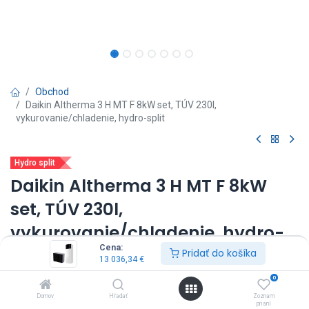
Obchod
Daikin Altherma 3 H MT F 8kW set, TÚV 230l,
vykurovanie/chladenie, hydro-split
Hydro split
Daikin Altherma 3 H MT F 8kW
set, TÚV 230l,
vykurovanie/chladenie, hydro-
Cena:
split
Pridať do košíka
13 036,34
€
0
(0 recenzia)
Domov
Hľadať
Zoznam
vnútorná jednotka: ETVX12S23E9W*
prianí