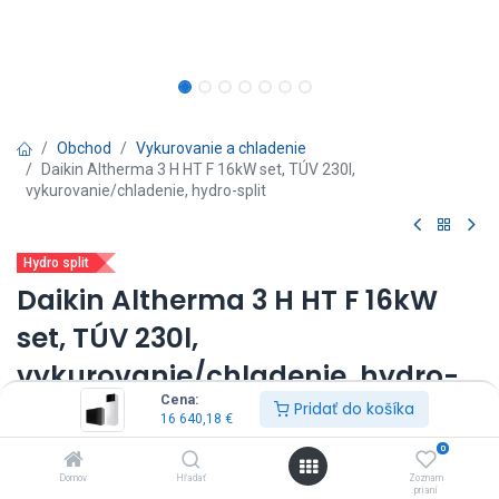
Obchod
Vykurovanie a chladenie
Daikin Altherma 3 H HT F 16kW set, TÚV 230l,
vykurovanie/chladenie, hydro-split
Hydro split
Daikin Altherma 3 H HT F 16kW
set, TÚV 230l,
vykurovanie/chladenie, hydro-
Cena:
split
Pridať do košíka
16 640,18
€
0
(0 recenzia)
Domov
Hľadať
Zoznam
vnútorná jednotka: ETVX16S23E9W7*
prianí