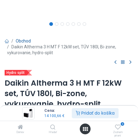
Obchod
Daikin Altherma 3 H MT F 12kW set, TÚV 180l, Bi-zone,
vykurovanie, hydro-split
Hydro split
Daikin Altherma 3 H MT F 12kW
set, TÚV 180l, Bi-zone,
vykurovanie, hydro-split
Cena:
Pridať do košíka
(0 recenzia)
14 100,66
€
vnútorná jednotka: ETVZ12S18E9W*
0
vonkajšia jednotka: EPRA12EW1
Domov
Hľadať
Zoznam
výkon: 12kW
prianí