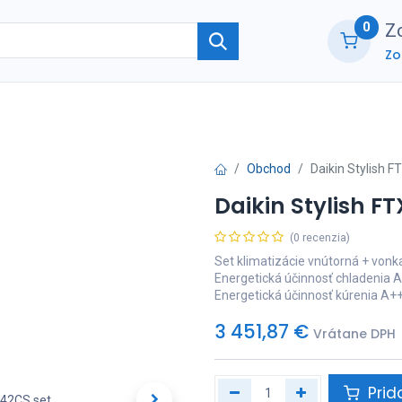
0
Zo
Zo
ie
O nás
Kontaktujte nás
B2B part
Obchod
Daikin Stylish 
Daikin Stylish F
(0 recenzia)
Set klimatizácie vnútorná + vonka
Energetická účinnosť chladenia 
Energetická účinnosť kúrenia A+
3 451,87
€
Vrátane DPH
Prid