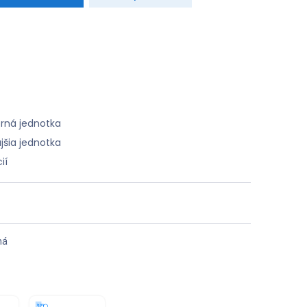
rná jednotka
jšia jednotka
ií
ná