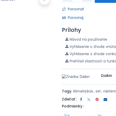
Porovnať
Porovnaj
Prílohy
Návod na používanie
Vyhlásenie o zhode vnúto
Vyhlásenie o zhode vonka
Prehľad vlastností a funkc
Daikin
Tagy
klimatizácia
,
set
,
násten
Zdieľať :
Podmienky :