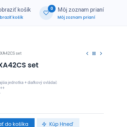
0
braziť košík
Môj zoznam prianí
braziť košík
Môj zoznam prianí
nerská zóna
FAQ
FTXA42CS set
TXA42CS set
jšia jednotka + diaľkový ovládač
A++
+
ať do košíka
Kúp Hneď